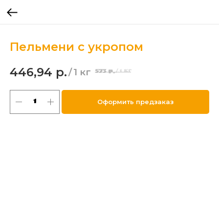
Пельмени с укропом
446,94
р.
/
1 кг
573
р.
/
1 кг
Оформить предзаказ