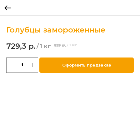
Голубцы замороженные
729,3
р.
/
1 кг
935
р.
/
1 кг
Оформить предзаказ